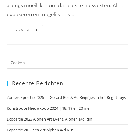
allengs moeilijker om dat alles te huisvesten. Alleen
exposeren en mogelijk ook…
REGHTHUYS
Lees Verder
2004
Dr
op
Es
Recente Berichten
om
het
Zomerexpositie 2026 — Gerard Bes & Ad Reijntjes in het Reghthuys
zoe
te
Kunstroute Nieuwkoop 2024 | 18, 19 en 20 mei
slu
Expositie 2023 Alphen Art Event, Alphen a/d Rijn
Expositie 2022 Sta-Art Alphen a/d Rijn