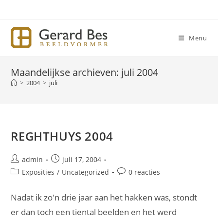
Ga
naar
inhoud
Menu
Maandelijkse archieven: juli 2004
>
2004
>
juli
REGHTHUYS 2004
Bericht
Bericht
admin
juli 17, 2004
auteur:
gepubliceerd
Berichtcategorie:
Bericht
Exposities
/
Uncategorized
0 reacties
op:
reacties:
Nadat ik zo'n drie jaar aan het hakken was, stondt
er dan toch een tiental beelden en het werd