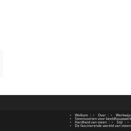
Welkom
Over
Werkwijz
Steensoorten voor beeldhouwwerk: 
Hardheid van steen
Stijl
De fascinerende wereld van steen: