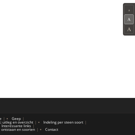
a
A
A
e
Geep
uitleg en overzicht
Indeling per steen soort
Interessante links
 ontstaan en soorten
Contact