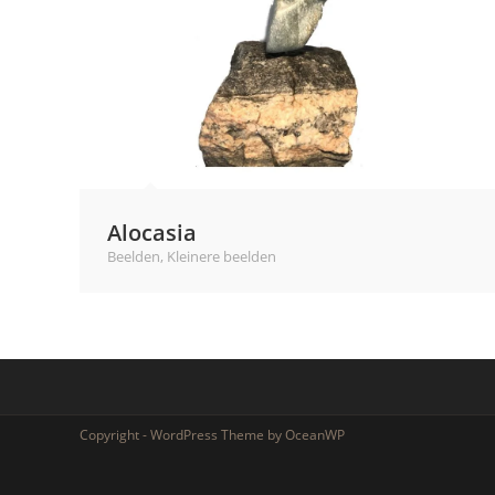
Alocasia
Beelden
,
Kleinere beelden
Copyright - WordPress Theme by OceanWP