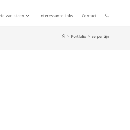
Toggle
id van steen
Interessante links
Contact
>
Portfolio
>
serpentijn
site
zoeken