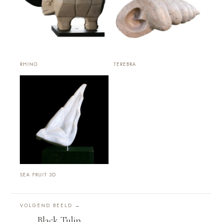
RHINO
TEREBRA
SEA FRUIT 3D
VOLGEND BEELD →
Black Tulip