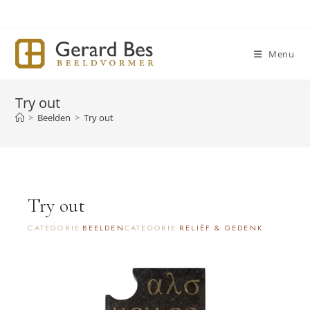
Ga
naar
inhoud
Menu
Try out
>
Beelden
>
Try out
Try out
CATEGORIE
BEELDEN
CATEGORIE
RELIËF & GEDENK