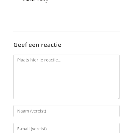
Geef een reactie
Reactie
Voer
je
naam
Voer
of