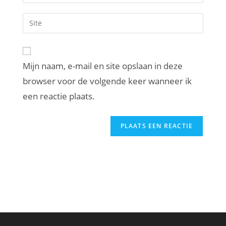
je
gebruikersnaam
e-
Voer
in
mail
je
om
in
site
te
om
URL
reageren
te
Mijn naam, e-mail en site opslaan in deze
in
kunnen
browser voor de volgende keer wanneer ik
(optioneel)
reageren
een reactie plaats.